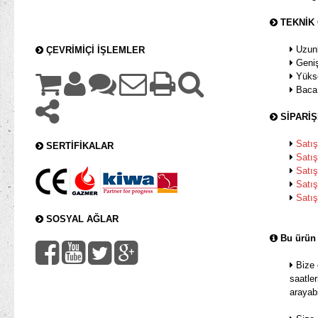
TEKNİK
Uzunl
ÇEVRİMİÇİ İŞLEMLER
Geniş
Yükse
Baca 
SİPARİ
Satış
SERTİFİKALAR
Satış
Satış
Satış
Satış
SOSYAL AĞLAR
Bu ürün 
Bize 
saatler
arayabi