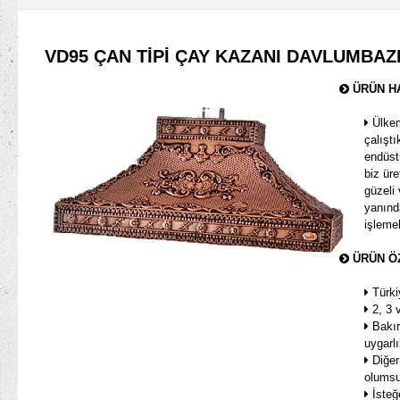
VD95 ÇAN TİPİ ÇAY KAZANI DAVLUMBAZ
ÜRÜN H
Ülkem
çalıştı
endüst
biz üre
güzeli 
yanında
işleme
ÜRÜN Ö
Türkiy
2, 3 v
Bakır 
uygarlı
Diğer
olumsu
İsteğe